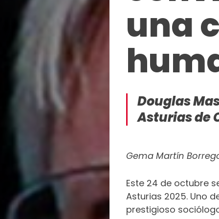
una c
PARA
COGER
IMPULSO
huma
ACCIÓN
SOCIAL
ECONOMÍA
SOLIDARIA
COOPERACIÓN
Douglas Mas
INTERNACIONAL
Asturias de 
EMERGENCIAS
Gema Martín Borrego
Este 24 de octubre s
Asturias 2025. Uno d
prestigioso sociólog