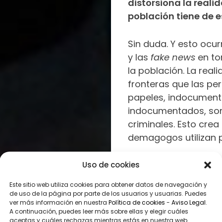
distorsiona la realid
población tiene de e
Sin duda. Y esto ocur
y las
fake news
en to
la población. La real
fronteras que las pe
papeles, indocumenta
indocumentados, son i
criminales. Esto crea
demagogos utilizan 
Además, las noticias
Uso de cookies
a los españoles o qu
Este sitio web utiliza cookies para obtener datos de navegación y
no son ciertas. ¿Qué
de uso de la página por parte de los usuarios y usuarias. Puedes
ver más información en nuestra
Política de cookies
-
Aviso Legal
.
indocumentadas no ti
A continuación, puedes leer más sobre ellas y elegir cuáles
a ningún otro servicio
aceptas y cuáles rechazas mientras estás en nuestra web.