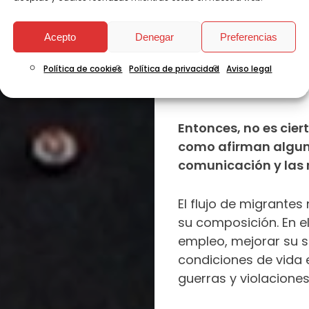
Y, como ocurre en Es
Acepto
Denegar
Preferencias
las personas migrant
campo o la hostelerí
Política de cookies
Política de privacidad
Aviso legal
a un ritmo acelerado
Entonces, no es cie
como afirman alguno
comunicación y las 
El flujo de migrante
su composición. En e
empleo, mejorar su s
condiciones de vida 
guerras y violacion