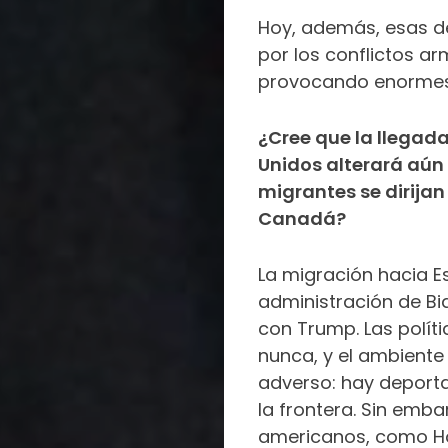
Hoy, además, esas d
por los conflictos a
provocando enormes 
¿Cree que la llegad
Unidos alterará aún 
migrantes se dirijan
Canadá?
La migración hacia E
administración de Bi
con Trump. Las polít
nunca, y el ambiente
adverso: hay deporta
la frontera. Sin emba
americanos, como Ho