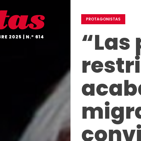
EDITORIAL
EN
UN
PROTAGONISTAS
VISTAZO
“Las 
NO
E 2025 | N.º 614
TE
OLVIDES
restr
A
FONDO
EL
acaba
GRÁFICO
DESDE
DENTRO
migra
HISTORIAS
CON
CORAZÓN
convi
PROTAGONISTAS
EMPRESAS
COMPROMETIDAS