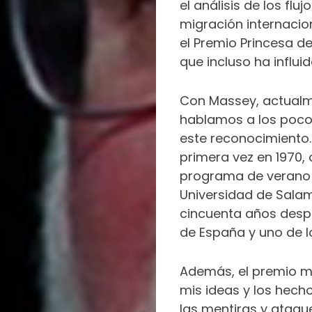
el análisis de los flu
migración internacion
el Premio Princesa de
que incluso ha influi
Con Massey, actualme
hablamos a los poco
este reconocimiento.
primera vez en 1970, 
programa de verano p
Universidad de Salam
cincuenta años desp
de España y uno de 
Además, el premio m
mis ideas y los hech
las mentiras y ataqu