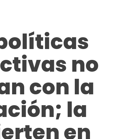
políticas
ictivas no
n con la
ción; la
erten en