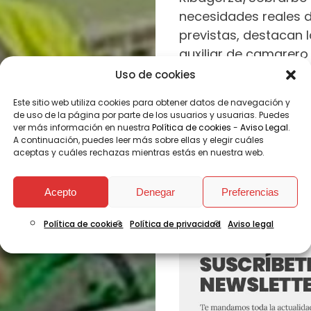
necesidades reales d
previstas, destacan l
auxiliar de camarero 
Uso de cookies
Cada persona partici
Este sitio web utiliza cookies para obtener datos de navegación y
personalizado y un 
de uso de la página por parte de los usuarios y usuarias. Puedes
gestionar por sí mis
ver más información en nuestra
Política de cookies
-
Aviso Legal
.
A continuación, puedes leer más sobre ellas y elegir cuáles
relacionados con su 
aceptas y cuáles rechazas mientras estás en nuestra web.
formar en competenci
personales y profesi
Acepto
Denegar
Preferencias
una entrevista, mante
Política de cookies
Política de privacidad
Aviso legal