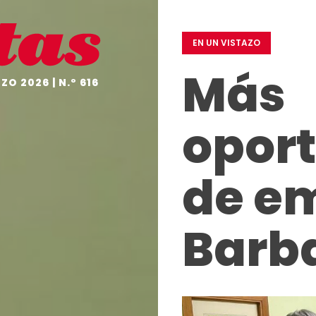
EDITORIAL
EN
UN
EN UN VISTAZO
VISTAZO
Más
NO
O 2026 | N.º 616
TE
OLVIDES
opor
A
FONDO
EL
de e
GRÁFICO
DESDE
DENTRO
Barb
HISTORIAS
CON
CORAZÓN
PROTAGONISTAS
EMPRESAS
COMPROMETIDAS