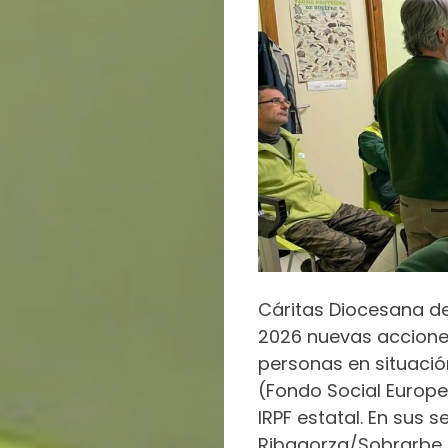
PARA
COGER
IMPULSO
ACCIÓN
SOCIAL
COOPERACIÓN
INTERNACIONAL
VOLUNTARIADO
Cáritas Diocesana d
2026 nuevas acciones
personas en situación
(Fondo Social Europe
IRPF estatal. En sus 
Ribagorza/Sobrarbe 