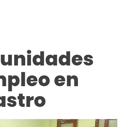
tunidades
mpleo en
astro