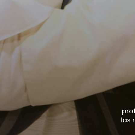
pro
las 