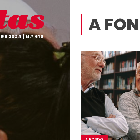
EDITORIAL
EN
A FO
UN
VISTAZO
NO
E 2024 | N.º 610
TE
OLVIDES
A
FONDO
EL
GRÁFICO
DESDE
DENTRO
HISTORIAS
CON
CORAZÓN
PROTAGONISTAS
EMPRESAS
COMPROMETIDAS
A FONDO