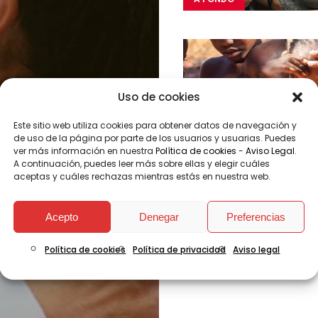
PARA
COGER
IMPULSO
ACCIÓN
SOCIAL
Uso de cookies
ECONOMÍA
SOLIDARIA
Este sitio web utiliza cookies para obtener datos de navegación y
COOPERACIÓN
de uso de la página por parte de los usuarios y usuarias. Puedes
INTERNACIONAL
ver más información en nuestra
Política de cookies
-
Aviso Legal
.
A continuación, puedes leer más sobre ellas y elegir cuáles
EMERGENCIAS
aceptas y cuáles rechazas mientras estás en nuestra web.
Acepto
Denegar
Preferencias
A FONDO
Política de cookies
Política de privacidad
Aviso legal