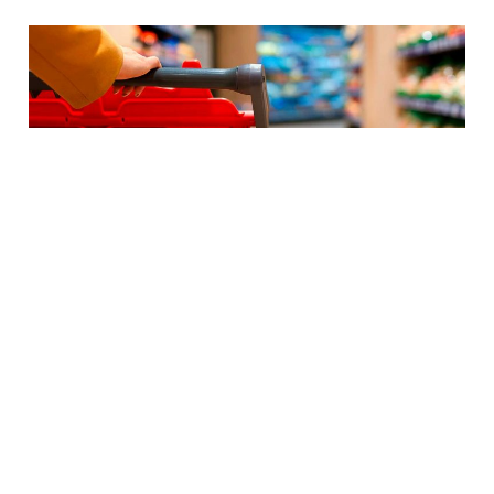
Y si compramos
congelados
Las familias se ven obligadas a tomar
decisiones difíciles –a veces renuncias
imposibles–, con graves consecuencias en