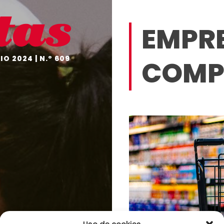
EDITORIAL
EN
EMPR
UN
VISTAZO
NO
IO 2024 | N.º 609
COMP
TE
OLVIDES
ANÁLISIS
A
FONDO
EL
GRÁFICO
DESDE
DENTRO
HISTORIAS
CON
CORAZÓN
PROTAGONISTAS
EMPRESAS