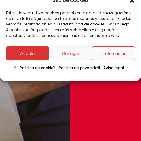
Uso de cookies
COMPROMETIDAS
Este sitio web utiliza cookies para obtener datos de navegación y
PARA
de uso de la página por parte de los usuarios y usuarias. Puedes
EMPRESAS COMPROMETIDA
COGER
ver más información en nuestra
Política de cookies
-
Aviso Legal
.
IMPULSO
A continuación, puedes leer más sobre ellas y elegir cuáles
aceptas y cuáles rechazas mientras estás en nuestra web.
ACCIÓN
SOCIAL
ECONOMÍA
Acepto
Denegar
Preferencias
SOLIDARIA
EMERGENCIAS
Política de cookies
Política de privacidad
Aviso legal