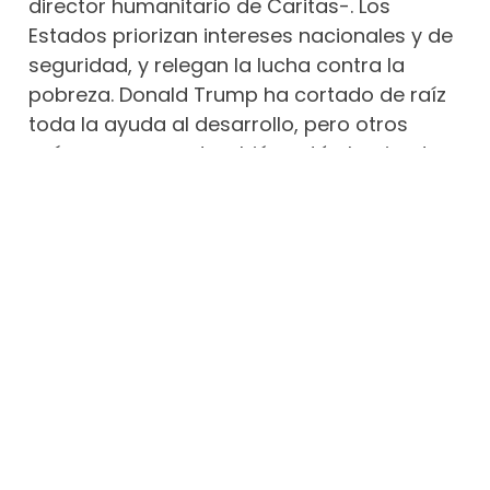
director humanitario de Caritas-. Los
Estados priorizan intereses nacionales y de
seguridad, y relegan la lucha contra la
pobreza. Donald Trump ha cortado de raíz
toda la ayuda al desarrollo, pero otros
países europeos también están haciendo
grandes recortes [hasta llegar el 40 por
ciento de Reino Unidos en 2027] y
empezando a pasar el presupuesto de
cooperación a defensa”. De hecho, la UE
tiene previsto reducir esta cifra un 35 por
ciento en los próximos tres años. No se
sabe qué decisión tomará España.
La región más afectada por esta “nueva
política” es, obviamente, el continente
africano, que “sufre guerras y pobreza