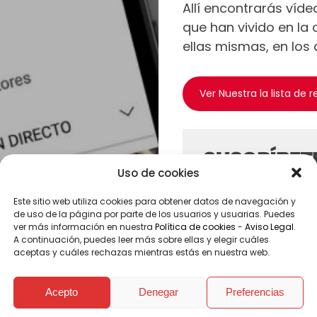
Allí encontrarás víde
COMPROMETIDAS
que han vivido en la 
PARA
ellas mismas, en los
COGER
IMPULSO
ACCIÓN
Ver Nuestra la lista de 
SOCIAL
COOPERACIÓN
INTERNACIONAL
EMERGENCIAS
Uso de cookies
Este sitio web utiliza cookies para obtener datos de navegación y
de uso de la página por parte de los usuarios y usuarias. Puedes
ver más información en nuestra
Política de cookies
-
Aviso Legal
.
A continuación, puedes leer más sobre ellas y elegir cuáles
aceptas y cuáles rechazas mientras estás en nuestra web.
Acepto
Denegar
Preferencias