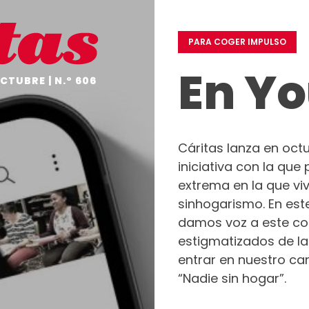
EDITORIAL
EN
UN
PARA COGER IMPULSO
VISTAZO
En Y
NO
CTUBRE | N.º 606
TE
OLVIDES
ANÁLISIS
A
Cáritas lanza en oct
FONDO
iniciativa con la que 
EL
extrema en la que vi
GRÁFICO
sinhogarismo. En est
DESDE
damos voz a este col
DENTRO
estigmatizados de la
HISTORIAS
CON
entrar en nuestro can
CORAZÓN
“Nadie sin hogar”.
PROTAGONISTAS
EMPRESAS