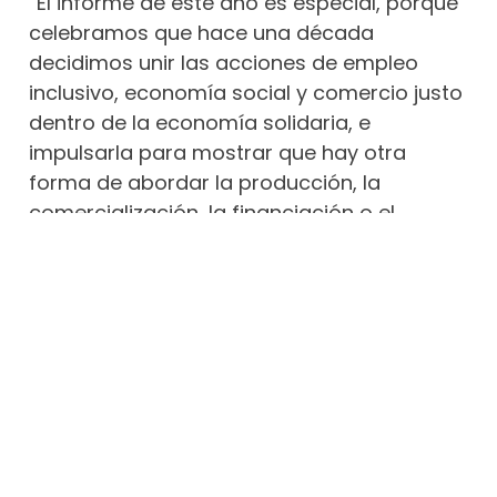
“El informe de este año es especial, porque
celebramos que hace una década
decidimos unir las acciones de empleo
inclusivo, economía social y comercio justo
dentro de la economía solidaria, e
impulsarla para mostrar que hay otra
forma de abordar la producción, la
comercialización, la financiación o el
consumo”, recuerda Natalia Peiro,
secretaria general de Cáritas Española.
“Ahora conocemos el impacto de estos
diez años en los que, entre otros hitos,
hemos atendido a 600.000 personas en los
programas de empleo y hemos pasado de
45 a 68 entidades de economía social [ver
página 25]. Esta es la mejor prueba de que