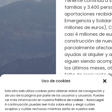
Tenerife continúa a 
PARA
familias y 3.400 pers
COGER
aportaciones recibi
IMPULSO
Emergencia y Solidar
ACCIÓN
millones de euros), C
SOCIAL
casi 4 millones de eu
ECONOMÍA
construcción de nuev
SOLIDARIA
parcialmente afectad
COOPERACIÓN
INTERNACIONAL
ayudas al alquiler y 
EMERGENCIAS
siguen siendo acompa
los últimos meses, o
falta de respuesta de
Uso de cookies
Este sitio web utiliza cookies para obtener datos de navegación y
de uso de la página por parte de los usuarios y usuarias. Puedes
ver más información en nuestra
Política de cookies
-
Aviso Legal
.
A continuación, puedes leer más sobre ellas y elegir cuáles
aceptas y cuáles rechazas mientras estás en nuestra web.