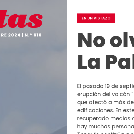
EDITORIAL
EN
UN
EN UN VISTAZO
VISTAZO
No o
NO
E 2024 | N.º 610
TE
OLVIDES
La P
A
FONDO
EL
GRÁFICO
DESDE
El pasado 19 de septi
DENTRO
erupción del volcán “
HISTORIAS
que afectó a más de
CON
edificaciones. En est
CORAZÓN
recuperado medios de 
PROTAGONISTAS
hay muchas personas
EMPRESAS
COMPROMETIDAS