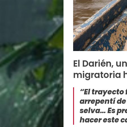
El Darién, u
migratoria 
“El trayecto 
arrepentí de
selva… Es pr
hacer este 