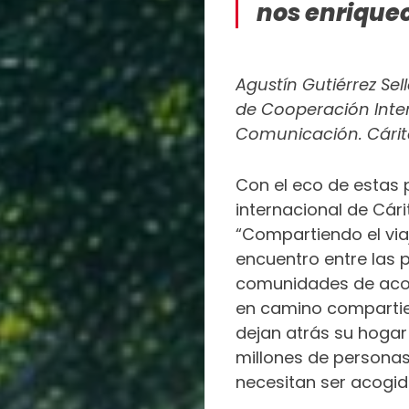
nos enriqu
COMPROMETIDAS
PARA
COGER
Agustín Gutiérrez Sel
IMPULSO
ACCIÓN
de Cooperación Inter
SOCIAL
Comunicación. Cárit
ECONOMÍA
SOLIDARIA
Con el eco de estas 
EMERGENCIAS
internacional de Cár
“Compartiendo el via
encuentro entre las 
comunidades de acog
en camino compartien
dejan atrás su hogar 
millones de personas
necesitan ser acogid