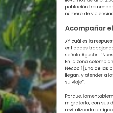
población tremendam
número de violencias
Acompañar el 
¿Y cuál es la respue
entidades trabajando 
señala Agustín. “Nues
En la zona colombian
Necoclí [una de las 
llegan, y atender a 
su viaje”.
Porque, lamentablemen
migratorio, con sus d
revitalizando antigu