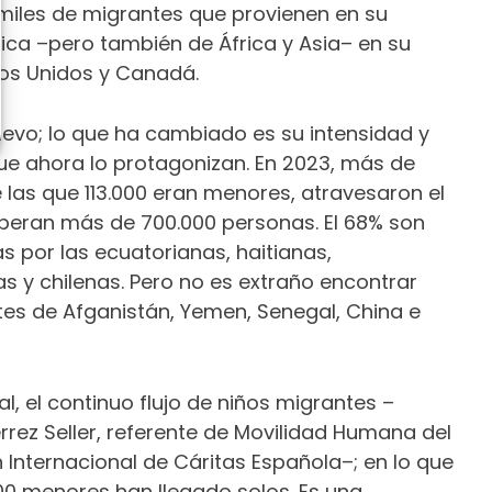
miles de migrantes que provienen en su
ca –pero también de África y Asia– en su
os Unidos y Canadá.
evo; lo que ha cambiado es su intensidad y
ue ahora lo protagonizan. En 2023, más de
 las que 113.000 eran menores, atravesaron el
speran más de 700.000 personas. El 68% son
s por las ecuatorianas, haitianas,
 y chilenas. Pero no es extraño encontrar
es de Afganistán, Yemen, Senegal, China e
l, el continuo flujo de niños migrantes –
rrez Seller, referente de Movilidad Humana del
Internacional de Cáritas Española–; en lo que
00 menores han llegado solos. Es una