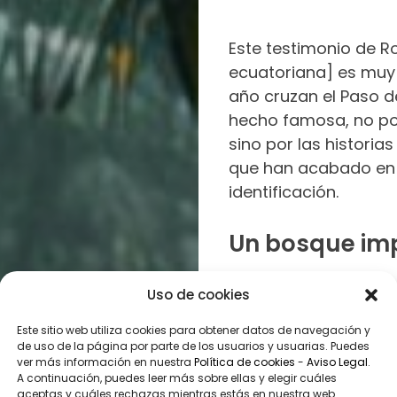
Este testimonio de R
ecuatoriana] es muy
año cruzan el Paso d
hecho famosa, no por
sino por las historia
que han acabado en m
identificación.
Un bosque im
Esta zona, renombra
Uso de cookies
tropical impenetrabl
Este sitio web utiliza cookies para obtener datos de navegación y
extensión de 575.00
de uso de la página por parte de los usuarios y usuarias. Puedes
comparte frontera co
ver más información en nuestra
Política de cookies
-
Aviso Legal
.
A continuación, puedes leer más sobre ellas y elegir cuáles
América del Sur y del
aceptas y cuáles rechazas mientras estás en nuestra web.