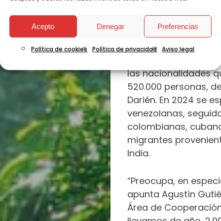
muy peligrosa, para 
mayoría de Sudaméri
Acepto
Denegar
Preferencias
trayecto hacia Estad
Política de cookies
Política de privacidad
Aviso legal
El fenómeno no es nu
las nacionalidades q
520.000 personas, de
Darién. En 2024 se e
venezolanas, seguida
colombianas, cubanas
migrantes provenient
India.
“Preocupa, en especia
apunta Agustín Gutié
Área de Cooperación 
llevamos de año, 2.0